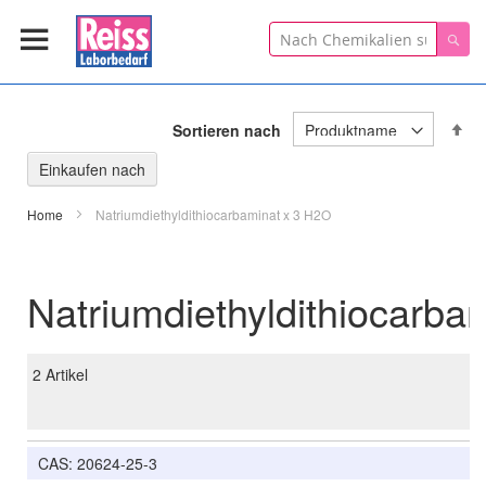
Suche
Suc
In
Sortieren nach
ab
Re
Einkaufen nach
Home
Natriumdiethyldithiocarbaminat x 3 H2O
Natriumdiethyldithiocarba
2
Artikel
CAS: 20624-25-3