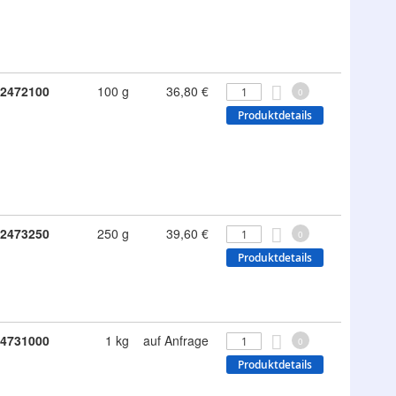
2472100
100 g
36,80 €
0
Produktdetails
2473250
250 g
39,60 €
0
Produktdetails
4731000
1 kg
auf Anfrage
0
Produktdetails