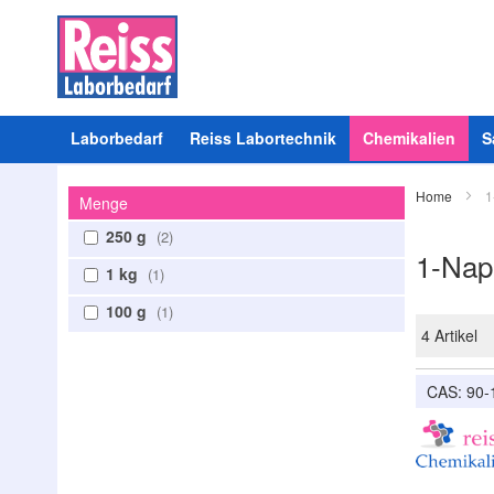
Laborbedarf
Reiss Labortechnik
Chemikalien
S
Home
1
Menge
250 g
2
1-Nap
1 kg
1
100 g
1
4
Artikel
CAS: 90-