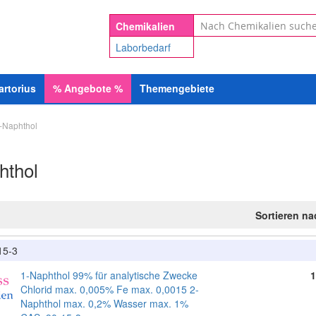
Suche
Chemikalien
Laborbedarf
artorius
%
Angebote
%
Themengebiete
-Naphthol
hthol
Sortieren n
15-3
1-Naphthol 99% für analytische Zwecke
1
Chlorid max. 0,005% Fe max. 0,0015 2-
Naphthol max. 0,2% Wasser max. 1%