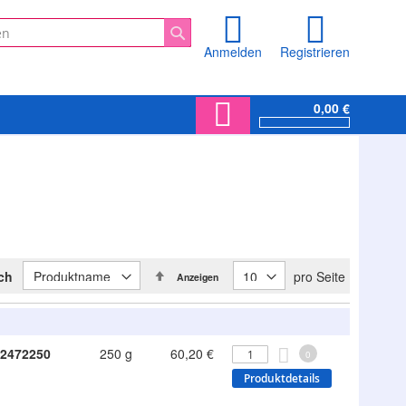
Anmelden
Registrieren
Suche
0,00 €
In
ach
pro Seite
Anzeigen
absteigender
Reihenfolge
2472250
250 g
60,20 €
0
Produktdetails