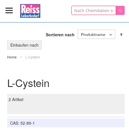
Suche
Suc
In
Sortieren nach
ab
Re
Einkaufen nach
Home
L-Cystein
L-Cystein
2
Artikel
CAS: 52-89-1