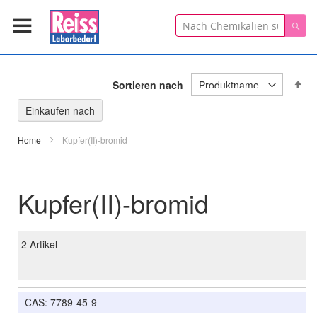
Suche
Suc
In
Sortieren nach
ab
Re
Einkaufen nach
Home
Kupfer(II)-bromid
Kupfer(II)-bromid
2
Artikel
CAS: 7789-45-9