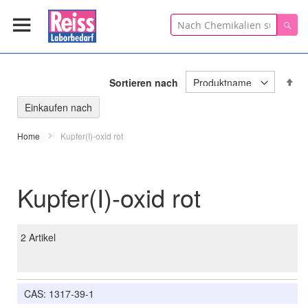
Suche
Suc
In
Sortieren nach
ab
Re
Einkaufen nach
Home
Kupfer(I)-oxid rot
Kupfer(I)-oxid rot
2
Artikel
CAS: 1317-39-1