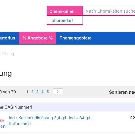
Suche
Chemikalien
Laborbedarf
artorius
%
Angebote
%
Themengebiete
odlösung
sung
Seite
Sie lesen gerade Seite
Seite
Seite
Seite
Seite
Seite
0
von
70
Weiter
Sortieren n
1
2
3
4
5
ine CAS-Nummer!
Iod / Kaliumiodidlösung 3,4 g/L Iod + 34 g/L
22
Kaliumiodid