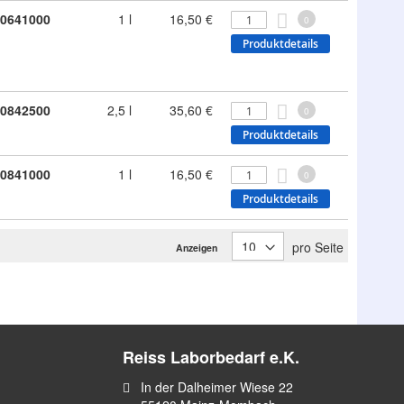
0641000
1 l
16,50 €
0
Produktdetails
0842500
2,5 l
35,60 €
0
Produktdetails
0841000
1 l
16,50 €
0
Produktdetails
pro Seite
Anzeigen
Reiss Laborbedarf e.K.
In der Dalheimer Wiese 22