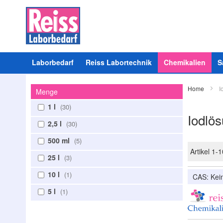
Laborbedarf
Reiss Labortechnik
Chemikalien
S
Home
I
Menge
1 l
30
Iodlö
2,5 l
30
500 ml
5
Artikel
1
-
1
25 l
3
10 l
1
CAS: Ke
5 l
1