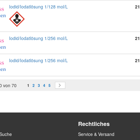
Iodid/Iodatlösung 1/128 mol/L
21
Iodid/Iodatlösung 1/256 mol/L
21
Iodid/Iodatlösung 1/256 mol/L
21
Seite
Sie lesen gerade Seite
Seite
Seite
Seite
Seite
Seite
0
von
70
Weiter
1
2
3
4
5
Rechtliches
 Suche
Service & Versand