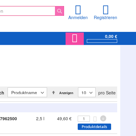
Anmelden
Registrieren
Suche
0,00 €
In
ach
pro Seite
Anzeigen
absteigender
Reihenfolge
7962500
2,5 l
49,60 €
0
Produktdetails