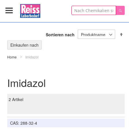
Suche
Suc
In
Sortieren nach
ab
Re
Einkaufen nach
Home
Imidazol
Imidazol
2
Artikel
CAS: 288-32-4