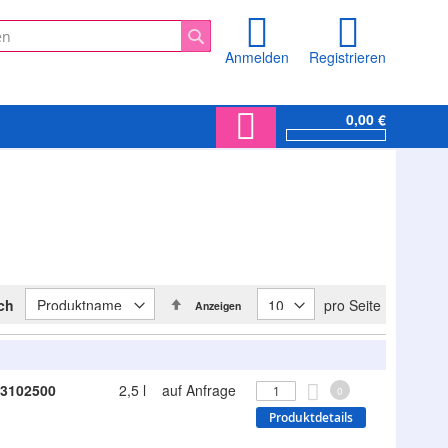
Anmelden
Registrieren
Suche
0,00 €
In
ach
pro Seite
Anzeigen
absteigender
Reihenfolge
3102500
2,5 l
auf Anfrage
0
Produktdetails