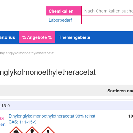
Suche
Chemikalien
Laborbedarf
artorius
%
Angebote
%
Themengebiete
thylenglykolmonoethyletheracetat
englykolmonoethyletheracetat
Sortieren n
-15-9
Ethylenglykolmonoethyletheracetat 98% reinst
10
CAS: 111-15-9