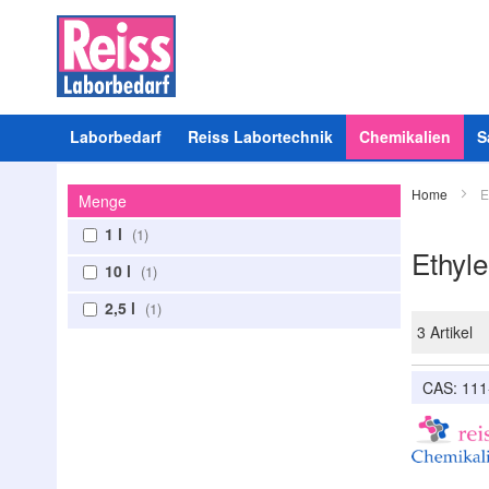
Laborbedarf
Reiss Labortechnik
Chemikalien
S
Home
E
Menge
1 l
1
Ethyl
10 l
1
2,5 l
1
3
Artikel
CAS: 111