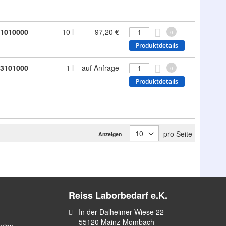
1010000
10 l
97,20 €
0
Produktdetails
3101000
1 l
auf Anfrage
0
Produktdetails
pro Seite
Anzeigen
Reiss Laborbedarf e.K.
In der Dalheimer Wiese 22
55120 Mainz-Mombach