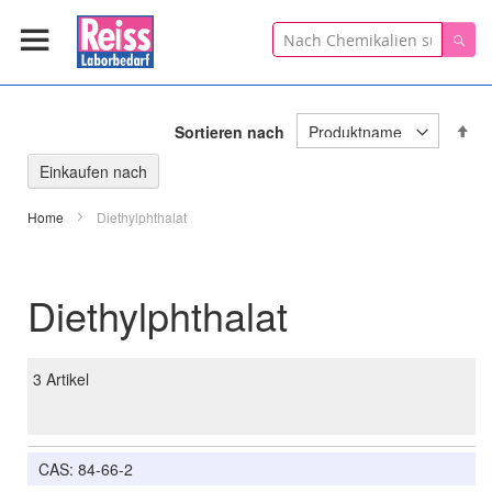
Suche
Suc
In
Sortieren nach
ab
Re
Einkaufen nach
Home
Diethylphthalat
Diethylphthalat
3
Artikel
CAS: 84-66-2