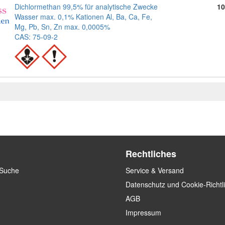
Dichlormethan 99,5% für analytische Zwecke
10
Wasser max. 0,1% Kationen Al, Ba, Ca, Fe,
Mg, Pb, Sn, Zn max. 0,0005%
CAS: 75-09-2
Rechtliches
 Suche
Service & Versand
Datenschutz und Cookie-Richtl
AGB
Impressum