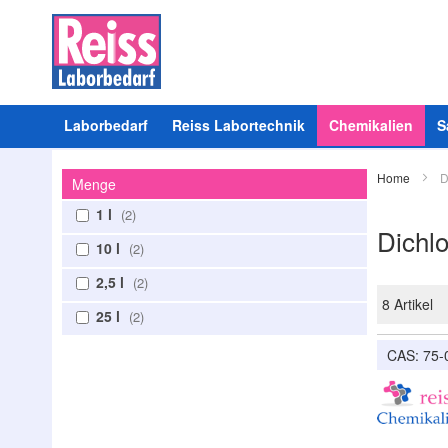
Laborbedarf
Reiss Labortechnik
Chemikalien
S
Home
D
Menge
1 l
2
Dichl
10 l
2
2,5 l
2
8
Artikel
25 l
2
CAS: 75-