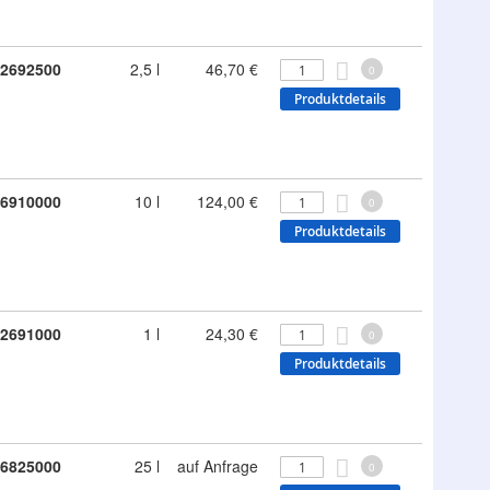
2692500
2,5 l
46,70 €
0
Produktdetails
6910000
10 l
124,00 €
0
Produktdetails
2691000
1 l
24,30 €
0
Produktdetails
6825000
25 l
auf Anfrage
0