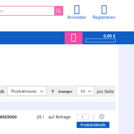
Anmelden
Registrieren
Suche
0,00 €
In
ach
pro Seite
Anzeigen
absteigender
Reihenfolge
6925000
25 l
auf Anfrage
0
Produktdetails