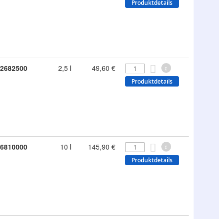
Produktdetails
2682500
2,5 l
49,60 €
0
Produktdetails
6810000
10 l
145,90 €
0
Produktdetails