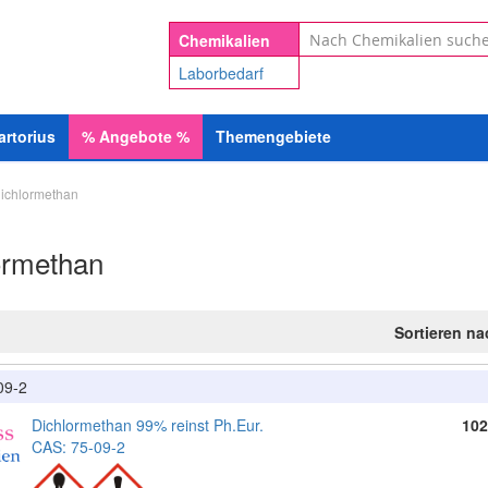
Suche
Chemikalien
Laborbedarf
artorius
%
Angebote
%
Themengebiete
ichlormethan
ormethan
Sortieren n
09-2
Dichlormethan 99% reinst Ph.Eur.
102
CAS: 75-09-2