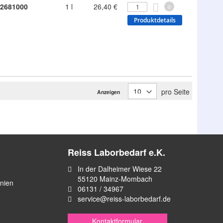
2681000
1 l
26,40 €
0
Produktdetails
pro Seite
Anzeigen
Reiss Laborbedarf e.K.
In der Dalheimer Wiese 22
55120 Mainz-Mombach
inien
06131 / 34967
service@reiss-laborbedarf.de
Kontaktformular