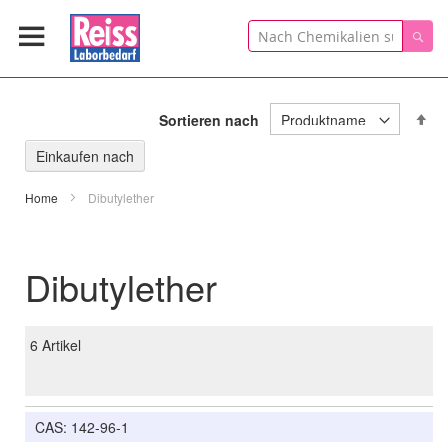
Suche
Suc
In
Sortieren nach
ab
Re
Einkaufen nach
Home
Dibutylether
Dibutylether
6
Artikel
CAS: 142-96-1