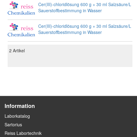
Cer(III)-chloridlösung 600 g + 30 ml Salzsäure/L zu
Sauerstoffbestimmung in Wasser
Cer(III)-chloridlösung 600 g + 30 ml Salzsäure/L zu
Sauerstoffbestimmung in Wasser
2
Artikel
Information
Laborkatalog
Sartorius
Reiss Labortechnik