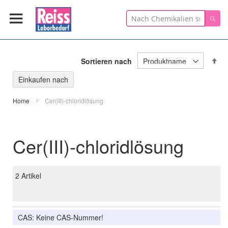
Suche
Suc
In
Sortieren nach
ab
Re
Einkaufen nach
Home
Cer(III)-chloridlösung
Cer(III)-chloridlösung
2
Artikel
CAS: Keine CAS-Nummer!