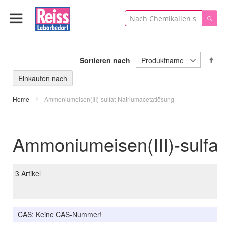
Suche
Suc
In
Sortieren nach
ab
Re
Einkaufen nach
Home
Ammoniumeisen(III)-sulfat-Natriumacetatlösung
Ammoniumeisen(III)-sulfa
3
Artikel
CAS: Keine CAS-Nummer!