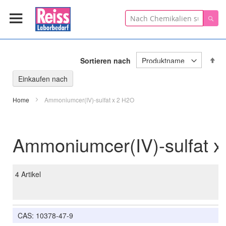
Suche
Suc
In
Sortieren nach
ab
Re
Einkaufen nach
Home
Ammoniumcer(IV)-sulfat x 2 H2O
Ammoniumcer(IV)-sulfat 
4
Artikel
CAS: 10378-47-9