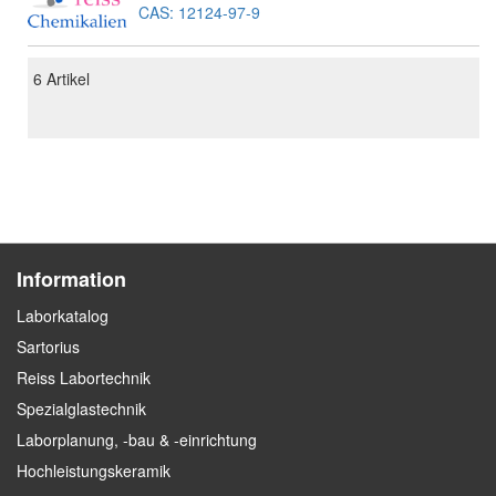
CAS: 12124-97-9
6
Artikel
Information
Laborkatalog
Sartorius
Reiss Labortechnik
Spezialglastechnik
Laborplanung, -bau & -einrichtung
Hochleistungskeramik