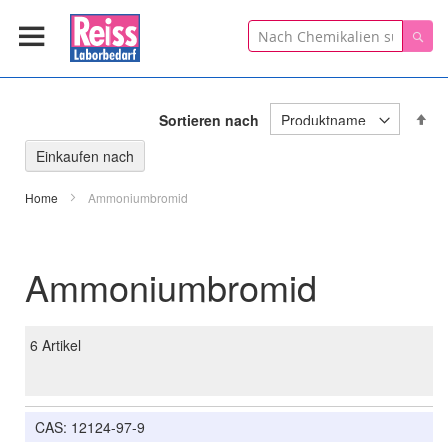
Suche
Suc
In
Sortieren nach
ab
Re
Einkaufen nach
Home
Ammoniumbromid
Ammoniumbromid
6
Artikel
CAS: 12124-97-9