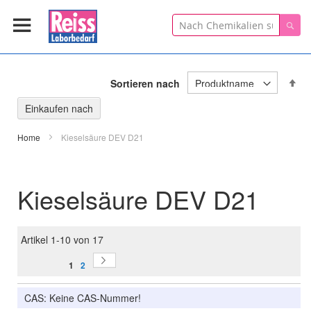
Suche
Suc
In
Sortieren nach
ab
Re
Einkaufen nach
Home
Kieselsäure DEV D21
Kieselsäure DEV D21
Artikel
1
-
10
von
17
Seite
Seite
Sie lesen gerade Seite
Weiter
Seite
1
2
CAS: Keine CAS-Nummer!