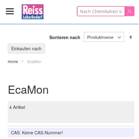
Suche
Suc
In
Sortieren nach
ab
Re
Einkaufen nach
Home
EcaMon
EcaMon
4
Artikel
CAS: Keine CAS-Nummer!