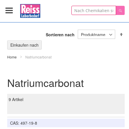
Suche
Suc
In
Sortieren nach
ab
Re
Einkaufen nach
Home
Natriumcarbonat
Natriumcarbonat
9
Artikel
CAS: 497-19-8