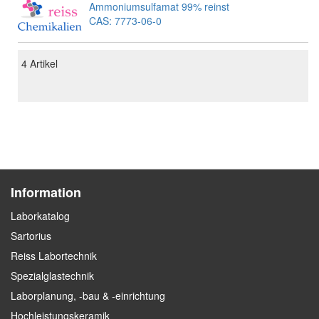
Ammoniumsulfamat 99% reinst
CAS: 7773-06-0
4
Artikel
Information
Laborkatalog
Sartorius
Reiss Labortechnik
Spezialglastechnik
Laborplanung, -bau & -einrichtung
Hochleistungskeramik