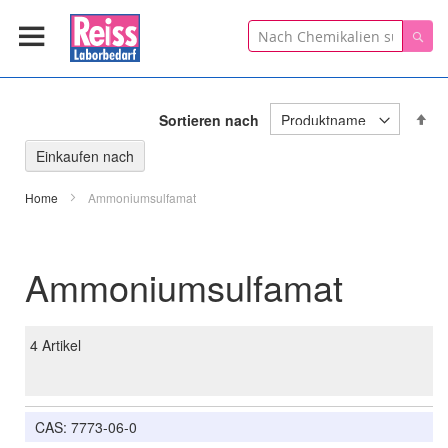
Suche
Suc
In
Sortieren nach
ab
Re
Einkaufen nach
Home
Ammoniumsulfamat
Ammoniumsulfamat
4
Artikel
CAS: 7773-06-0