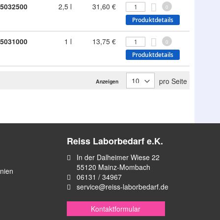
5032500
2,5 l
31,60 €
0
Produktdetails
5031000
1 l
13,75 €
0
Produktdetails
pro Seite
Anzeigen
Reiss Laborbedarf e.K.
In der Dalheimer Wiese 22
55120 Mainz-Mombach
inien
06131 / 34967
service@reiss-laborbedarf.de
Kontaktformular