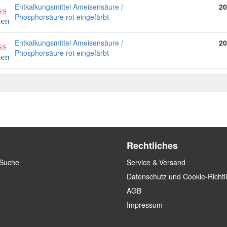
Entkalkungsmittel Ameisensäure /
20
Phosphorsäure rot eingefärbt
Entkalkungsmittel Ameisensäure /
20
Phosphorsäure rot eingefärbt
Rechtliches
 Suche
Service & Versand
Datenschutz und Cookie-Richtl
AGB
Impressum