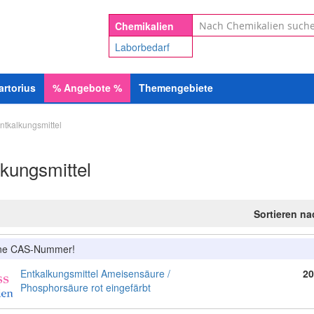
Suche
Chemikalien
Laborbedarf
artorius
%
Angebote
%
Themengebiete
ntkalkungsmittel
kungsmittel
Sortieren n
ine CAS-Nummer!
Entkalkungsmittel Ameisensäure /
20
Phosphorsäure rot eingefärbt