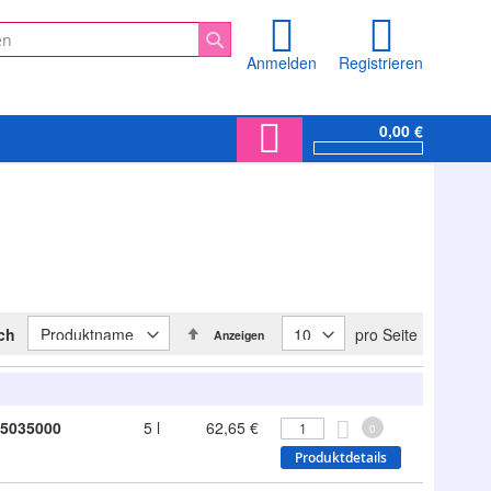
Anmelden
Registrieren
Suche
0,00 €
In
ach
pro Seite
Anzeigen
absteigender
Reihenfolge
5035000
5 l
62,65 €
0
Produktdetails