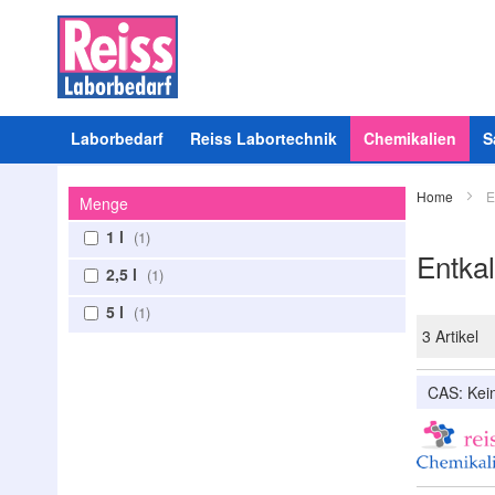
Laborbedarf
Reiss Labortechnik
Chemikalien
S
Home
E
Menge
1 l
1
Entkal
2,5 l
1
5 l
1
3
Artikel
CAS: Ke